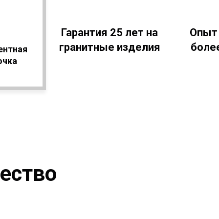
Гарантия 25 лет на
Опыт
гранитные изделия
более
ентная
очка
чество